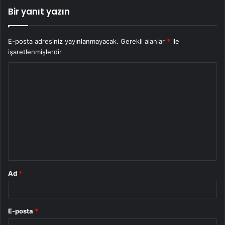
Bir yanıt yazın
E-posta adresiniz yayınlanmayacak.
Gerekli alanlar
*
ile
işaretlenmişlerdir
Y
o
r
u
m
*
Ad
*
E-posta
*