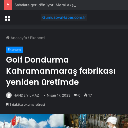
Sahalara geri dönüyor: Meral Akşener Vakfı resmen kuruldu
Menü
Anasayfa
/
Ekonomi
Ekonomi
Golf Dondurma
Kahramanmaraş fabrikası
yeniden üretimde
HANDE YILMAZ
Nisan 17, 2023
0
17
1 dakika okuma süresi