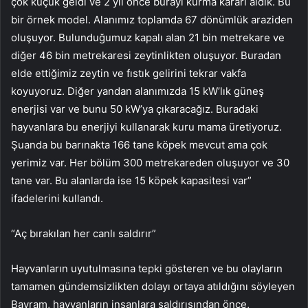
çok küçük geldi ve 2 yıl önce burayı kurma kararı aldık. Bu
bir örnek model. Alanımız toplamda 67 dönümlük araziden
oluşuyor. Bulunduğumuz kapalı alan 21 bin metrekare ve
diğer 46 bin metrekaresi zeytinlikten oluşuyor. Buradan
elde ettiğimiz zeytin ve fıstık gelirini tekrar vakfa
koyuyoruz. Diğer yandan alanımızda 15 kW’lık güneş
enerjisi var ve bunu 50 kW’ya çıkaracağız. Buradaki
hayvanlara bu enerjiyi kullanarak kuru mama üretiyoruz.
Şuanda bu barınakta 166 tane köpek mevcut ama çok
yerimiz var. Her bölüm 300 metrekareden oluşuyor ve 30
tane var. Bu alanlarda ise 15 köpek kapasitesi var”
ifadelerini kullandı.
“Aç bırakılan her canlı saldırır”
Hayvanların uyutulmasına tepki gösteren ve bu olayların
tamamen gündemsizlikten dolayı ortaya atıldığını söyleyen
Bayram, hayvanların insanlara saldırısından önce,