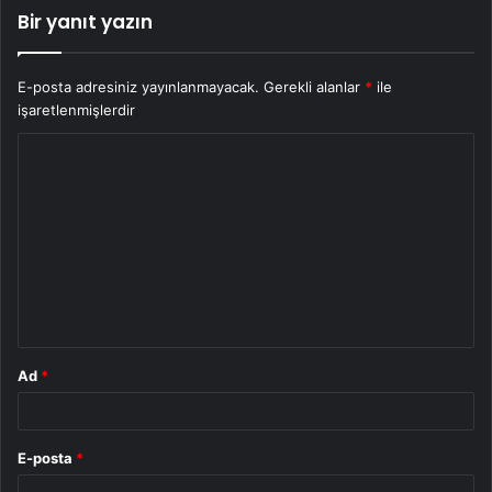
Bir yanıt yazın
E-posta adresiniz yayınlanmayacak.
Gerekli alanlar
*
ile
işaretlenmişlerdir
Y
o
r
u
m
*
Ad
*
E-posta
*