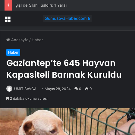
Şişli’de Silahlı Saldırı: 1 Yaralı
Menü
Anasayfa
/
Haber
Haber
Gaziantep’te 645 Hayvan
Kapasiteli Barınak Kuruldu
ÜMİT SAVĞA
Mayıs 28, 2024
0
0
2 dakika okuma süresi