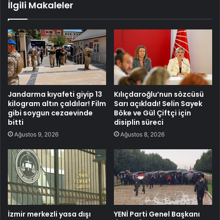
İlgili Makaleler
Jandarma kıyafeti giyip 13
Kılıçdaroğlu’nun sözcüsü
kilogram altın çaldılar! Film
Sarı açıkladı! Selin Sayek
gibi soygun cezaevinde
Böke ve Gül Çiftçi için
bitti
disiplin süreci
Ağustos 9, 2026
Ağustos 8, 2026
İzmir merkezli yasa dışı
YENİ Parti Genel Başkanı