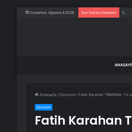
Frans
Cumartesi, Ağustos 8 2026
Son Dakika Haberleri
ANASAY
Anasayfa
/
Ekonomi
/
Fatih Karahan TBMM’de: Yıl s
Ekonomi
Fatih Karahan T