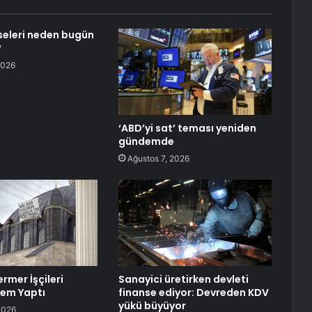
sseleri neden bugün
?
2026
‘ABD’yi sat’ teması yeniden
gündemde
Ağustos 7, 2026
rmer İşçileri
Sanayici üretirken devleti
lem Yaptı
finanse ediyor: Devreden KDV
yükü büyüyor
2026