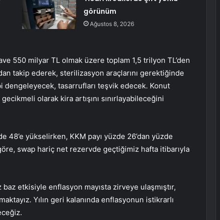
görünüm
Ağustos 8, 2026
ave 550 milyar TL olmak üzere toplam 1,5 trilyon TL’den
ından takip ederek, sterilizasyon araçlarını gerektiğinde
lebi dengeleyecek, tasarrufları teşvik edecek. Konut
ecikmeli olarak kira artışını sınırlayabileceğini
e 48’e yükselirken, KKM payı yüzde 26’dan yüzde
öre, swap hariç net rezervde geçtiğimiz hafta itibarıyla
baz etkisiyle enflasyon mayısta zirveye ulaşmıştır,
tayız. Yılın geri kalanında enflasyonun istikrarlı
eceğiz.