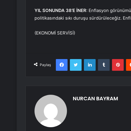
YIL SONUNDA 38’E İNER
: Enflasyon görünümün
politikasındaki sıkı duruşu sürdürüleceğiz. Enf
(EKONOMİ SERVİSİ)
Facebook
Twitter
LinkedIn
Tumblr
Pint
Paylaş
NURCAN BAYRAM