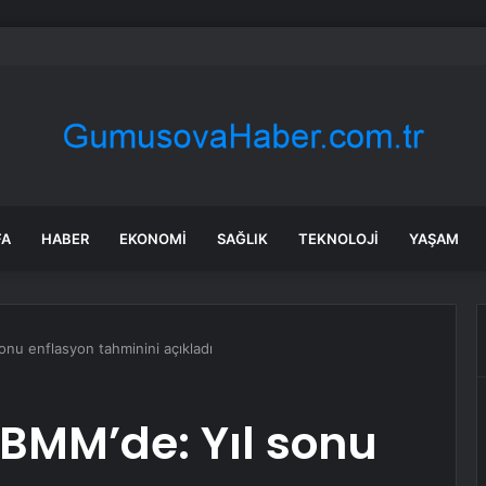
a’daki yangınlarda 4 itfaiye eri hayatını kaybetti
FA
HABER
EKONOMI
SAĞLIK
TEKNOLOJI
YAŞAM
onu enflasyon tahminini açıkladı
BMM’de: Yıl sonu