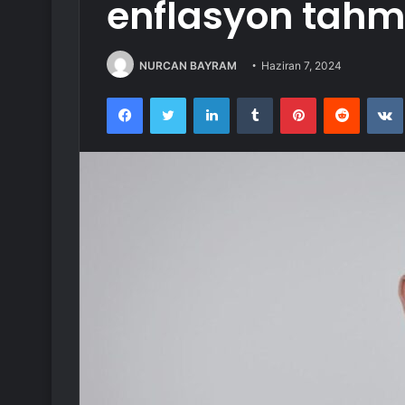
enflasyon tahmi
NURCAN BAYRAM
Haziran 7, 2024
Facebook
Twitter
LinkedIn
Tumblr
Pinterest
Reddit