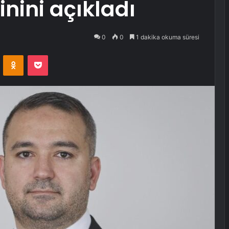
nini açıkladı
0
0
1 dakika okuma süresi
VKontakte
Odnoklassniki
Pocket