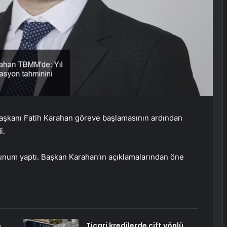
şkanı Fatih Karahan göreve başlamasının ardından
i.
unum yaptı. Başkan Karahan’ın açıklamalarından öne
o
Ticari kredilerde çift yönlü