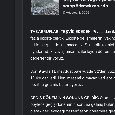
parayı ödemek zorunda
Ağustos 8, 2026
TASARRUFLARI TEŞVİK EDECEK:
Piyasadan il
fazla likidite çektik. Likidite gelişmelerini yak
etkin bir şekilde kullanacağız. Sıkı politika ta
fiyatlarındaki yavaşlamanın, ilerleyen dönemde g
değerlendiriyoruz.
Son 9 ayda TL mevduat payı yüzde 32’den yüzd
13,4’e geriledi. Henüz resmi olmayan verilere g
pozitife geçmiş bulunuyoruz.
GEÇİŞ DÖNEMİNİN SONUNA GELDİK:
Olumsuz 
böylece geçiş döneminin sonuna gelmiş bulunmak
olarak gerileyeceği dezenflason dönemine gir