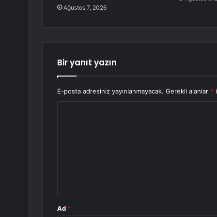
Ağustos 7, 2026
Bir yanıt yazın
E-posta adresiniz yayınlanmayacak.
Gerekli alanlar
*
i
Y
o
r
u
m
*
Ad
*