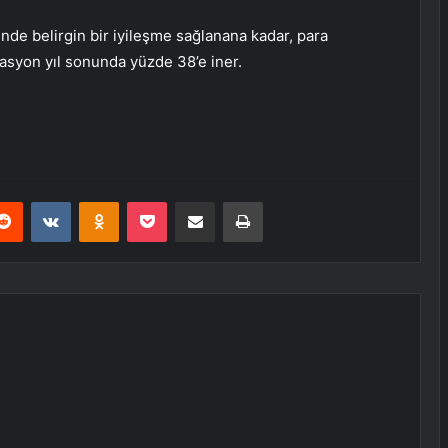
de belirgin bir iyileşme sağlanana kadar, para
lasyon yıl sonunda yüzde 38’e iner.
erest
Reddit
VKontakte
Odnoklassniki
Pocket
E-Posta ile paylaş
Yazdır