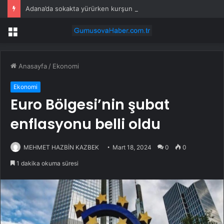
Adana’da sokakta yürürken kurşun yağdırdılar: 26 yaşındaki genç kurtarılamadı
Menü
Anasayfa
/
Ekonomi
Ekonomi
Euro Bölgesi’nin şubat
enflasyonu belli oldu
MEHMET HAZBİN KAZBEK
Mart 18, 2024
0
0
1 dakika okuma süresi