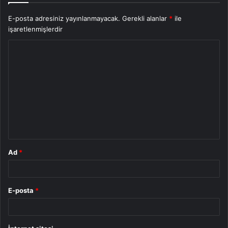
E-posta adresiniz yayınlanmayacak.
Gerekli alanlar
*
ile
işaretlenmişlerdir
Y
o
r
u
m
*
Ad
*
E-posta
*