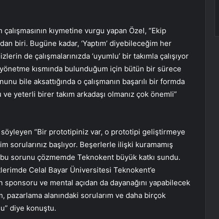
m çalışmasının kıymetine vurgu yapan Özel, “Ekip
ından biri. Bugüne kadar, ‘Yaptım’ diyebileceğim her
zlerin de çalışmalarınızda ‘uyumlu’ bir takımla çalışıyor
ı yönetme kısmında bulunduğum için bütün bir sürece
unu bile aksattığında o çalışmanın başarılı bir formda
ve yeterli birer takım arkadaşı olmanız çok önemli”
 söyleyen “Bir prototipiniz var, o prototipi geliştirmeye
im sorularınız başlıyor. Beşerlerle ilişki kuramamış
an bu sorunu çözmemde Teknokent büyük katkı sundu.
kitlerimde Celal Bayar Üniversitesi Teknokent’e
erin sponsoru ve mental açıdan da dayanağını yapabilecek
im, pazarlama alanındaki sorularım ve daha birçok
du” diye konuştu.