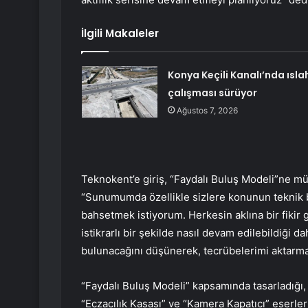
İlgili Makaleler
Konya Keçili Kanalı’nda ısla
çalışması sürüyor
Ağustos 7, 2026
Teknokent’e giriş, “Faydalı Buluş Modeli”ne mü
“Sunumumda özellikle sizlere konunun teknik
bahsetmek istiyorum. Herkesin aklına bir fikir g
istikrarlı bir şekilde nasıl devam edilebildiği d
bulunacağını düşünerek, tecrübelerimi aktarma 
“Faydalı Buluş Modeli” kapsamında tasarladığı,
“Eczacılık Kasası” ve “Kamera Kapatıcı” eserlerini