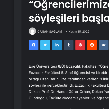
“Öğrencilerimi
söyleşileri başl
CANAN SAĞLAM
Kasım 15, 2022
Facebook
Twitter
LinkedIn
Tumblr
Pinterest
Reddit
Ege Üniversitesi (EÜ) Eczacılık Fakültesi “Öğre
Eczacılık Fakültesi 5. Sınıf öğrencisi ve birebi
ortağı Ozan Barın Özel tarafından verilen “Fik
söyleşi ile gerçekleştirildi. Eczacılık Fakültesi
Dekanı Prof. Dr. Hande Gürer Orhan, Dekan Yardı
Gündoğdu, Fakülte akademisyenleri ve öğrencil