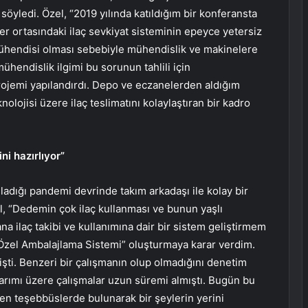
ı söyledi. Özel, “2019 yılında katıldığım bir konferansta
ler ortasındaki ilaç sevkiyat sisteminin epeyce yetersiz
hendisi olması sebebiyle mühendislik ve makinelere
ühendislik ilgimi bu sorunun tahlili için
rojemi yapılandırdı. Depo ve eczanelerden aldığım
ojisi üzere ilaç teslimatını kolaylaştıran bir kadro
ini hazırlıyor”
adığı pandemi devrinde takım arkadaşı ile kolay bir
el, “Dedemin çok ilaç kullanması ve bunun yaşlı
ana ilaç takibi ve kullanımına dair bir sistem geliştirmem
e Özel Ambalajlama Sistemi” oluşturmaya karar verdim.
 işti. Benzeri bir çalışmanın olup olmadığını denetim
sarımı üzere çalışmalar uzun süremi almıştı. Bugün bu
 teşebbüslerde bulunarak bir şeylerin yerini