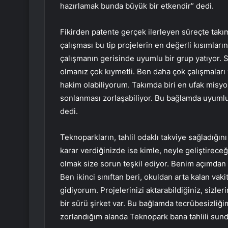
hazırlamak bunda büyük bir etkendir” dedi.
Fikirden patente gerçek ilerleyen süreçte takı
çalışması bu tip projelerin en değerli kısımlar
çalışmanın gerisinde uyumlu bir grup yatıyor. Si
olmanız çok kıymetli. Ben daha çok çalışmalar
hakim olabiliyorum. Takımda biri en ufak misyon
sonlanması zorlaşabiliyor. Bu bağlamda uyumlu 
dedi.
Teknoparkların, tahlil odaklı takviye sağladığını
karar verdiğinizde ise kimle, neyle geliştireceğ
olmak size sorun teşkil ediyor. Benim açımd
Ben ikinci sınıftan beri, okuldan arta kalan va
gidiyorum. Projelerinizi aktarabildiğiniz, sizl
bir sürü şirket var. Bu bağlamda tecrübesizliğ
zorlandığım alanda Teknopark bana tahlili sun