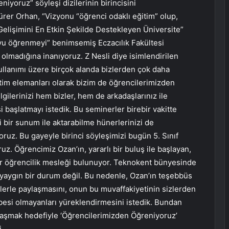
iyoruz” söyleşi dizilerinin birincisini
Gürer Orhan, “Vizyonu “öğrenci odaklı eğitim” olup,
 Gelişimini En Etkin Şekilde Destekleyen Üniversite”
yu öğrenmeyi” benimsemiş Eczacılık Fakültesi
olmadığına inanıyoruz. Z Nesli diye isimlendirilen
kullanımı üzere birçok alanda bizlerden çok daha
tim elemanları olarak bizim de öğrencilerimizden
gilerinizi hem bizler, hem de arkadaşlarınız ile
i başlatmayı istedik. Bu seminerler birebir vakitte
i bir sunum ile aktarabilme hünerlerinizi de
ruz. Bu gayeyle birinci söyleşimizi bugün 5. Sınıf
uz. Öğrencimiz Ozan’ın, yararlı bir buluş ile başlayan,
ir öğrencilik mesleği bulunuyor. Teknokent bünyesinde
r yaygın bir durum değil. Bu nedenle, Ozan’ın teşebbüs
zlerle paylaşmasını, onun bu muvaffakiyetinin sizlerden
übesi olmayanları yüreklendirmesini istedik. Bundan
paylaşmak hedefiyle ‘Öğrencilerimizden Öğreniyoruz’
i.