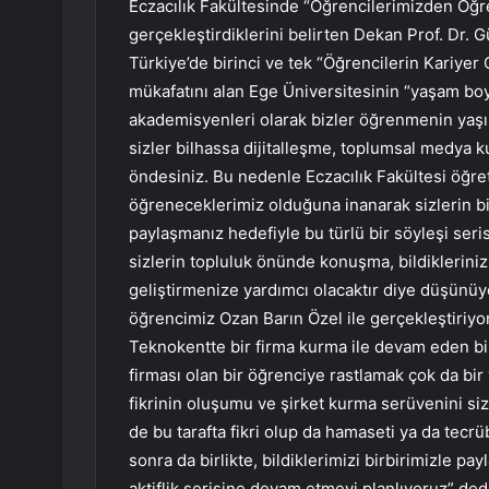
Eczacılık Fakültesinde “Öğrencilerimizden Öğren
gerçekleştirdiklerini belirten Dekan Prof. Dr. 
Türkiye’de birinci ve tek “Öğrencilerin Kariyer
mükafatını alan Ege Üniversitesinin “yaşam bo
akademisyenleri olarak bizler öğrenmenin yaşı 
sizler bilhassa dijitalleşme, toplumsal medya 
öndesiniz. Bu nedenle Eczacılık Fakültesi öğre
öğreneceklerimiz olduğuna inanarak sizlerin bil
paylaşmanız hedefiyle bu türlü bir söyleşi seris
sizlerin topluluk önünde konuşma, bildikleriniz
geliştirmenize yardımcı olacaktır diye düşünüyo
öğrencimiz Ozan Barın Özel ile gerçekleştiriyor
Teknokentte bir firma kurma ile devam eden b
firması olan bir öğrenciye rastlamak çok da bi
fikrinin oluşumu ve şirket kurma serüvenini si
de bu tarafta fikri olup da hamaseti ya da tecr
sonra da birlikte, bildiklerimizi birbirimizle 
aktiflik serisine devam etmeyi planlıyoruz” ded