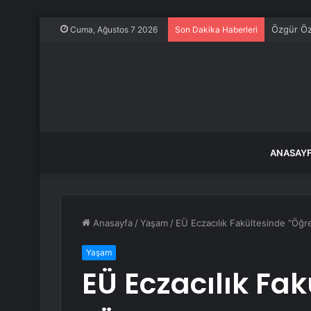
Özgür Öze
Cuma, Ağustos 7 2026
Son Dakika Haberleri
ANASAY
Anasayfa
/
Yaşam
/
EÜ Eczacılık Fakültesinde “Öğre
Yaşam
EÜ Eczacılık Fa