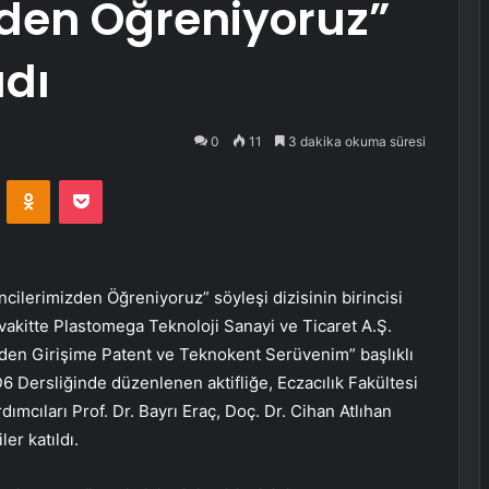
zden Öğreniyoruz”
adı
0
11
3 dakika okuma süresi
VKontakte
Odnoklassniki
Pocket
ncilerimizden Öğreniyoruz” söyleşi dizisinin birincisi
r vakitte Plastomega Teknoloji Sanayi ve Ticaret A.Ş.
irden Girişime Patent ve Teknokent Serüvenim” başlıklı
 D6 Dersliğinde düzenlenen aktifliğe, Eczacılık Fakültesi
mcıları Prof. Dr. Bayrı Eraç, Doç. Dr. Cihan Atlıhan
er katıldı.