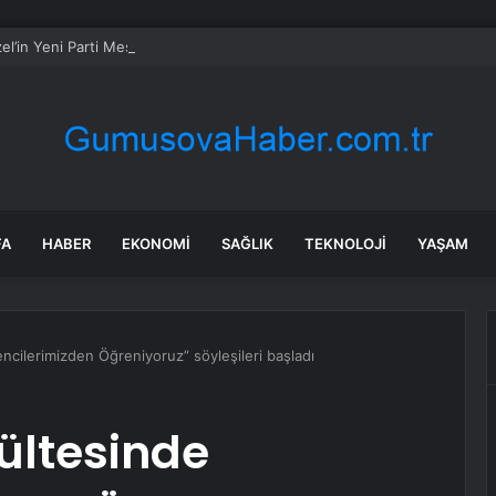
l’in Yeni Parti Mesaisi Sürüyor… “Pm”, “Cao” ve “Myk” Toplantılarına Başk
FA
HABER
EKONOMI
SAĞLIK
TEKNOLOJI
YAŞAM
ncilerimizden Öğreniyoruz” söyleşileri başladı
kültesinde