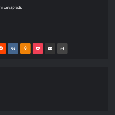
nı cevapladı.
erest
Reddit
VKontakte
Odnoklassniki
Pocket
E-Posta ile paylaş
Yazdır