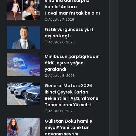
Rihanna’dan sürpriz
hamle! Ankara
Havalimanı’nı takibe aldı
Ağustos 7, 2026
Fıstık vurguncusu yurt
dışına kaçtı
Ağustos 6, 2026
Minibüsün çarptığı kadın
öldü, eşi ve yeğeni
yaralandı
Ağustos 6, 2026
General Motors 2026
İkinci Çeyrek Karları
Beklentileri Aştı, Yıl Sonu
Tahminlerini Yükseltti
Ağustos 6, 2026
Gülistan Doku hamile
miydi? Yeni tanıktan
davanın seyrini