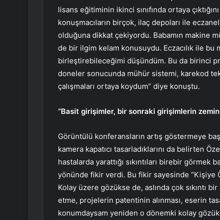
lisans eğitiminin ikinci sınıfında ortaya çıktığın
konuşmacıların birçok, ilaç depoları ile eczane
olduğuna dikkat çekiyordu. Babamın makine mü
de bir ilgim kelam konusuydu. Eczacılık ile bu m
birleştirebileceğimi düşündüm. Bu da birinci p
doneler sonucunda mühür sistemi, karekod teknol
çalışmaları ortaya koydum” diye konuştu.
“Basit girişimler, bir sonraki girişimlerin zemin
Görüntülü konferansların artış göstermeye başl
kamera kapatıcı tasarladıklarını da belirten Öz
hastalarda yarattığı sıkıntıları birebir görmek b
yönünde fikir verdi. Bu fikir sayesinde “Kişiy
Kolay üzere gözükse de, aslında çok sıkıntı bir
etme, projelerin patentinin alınması, eserin ta
konumdaysam yeniden o dönemki kolay gözüken