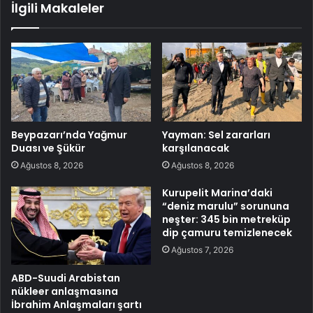
İlgili Makaleler
Beypazarı’nda Yağmur
Yayman: Sel zararları
Duası ve Şükür
karşılanacak
Ağustos 8, 2026
Ağustos 8, 2026
Kurupelit Marina’daki
“deniz marulu” sorununa
neşter: 345 bin metreküp
dip çamuru temizlenecek
Ağustos 7, 2026
ABD-Suudi Arabistan
nükleer anlaşmasına
İbrahim Anlaşmaları şartı