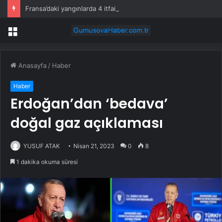
Fransa’daki yangınlarda 4 itfaiye eri hayatını kaybetti
Menü
Anasayfa
/
Haber
Haber
Erdoğan’dan ‘bedava’
doğal gaz açıklaması
YUSUF ATAK
Nisan 21, 2023
0
8
1 dakika okuma süresi