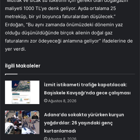
“Mutfak ve sıcak su tüketimi için gerekli olan doğalgazın
maliyeti 1000 TL’ye denk geliyor. Ayda ortalama 25
metreküp, bir yıl boyunca faturalardan düşülecek.”
Erdoğan, “Bu aynı zamanda önümüzdeki dönemin yaz
olduğu düşünüldüğünde birçok ailenin doğal gaz
faturalarını zor ödeyeceği anlamına geliyor” ifadelerine de
yer verdi.
İlgili Makaleler
İzmit istikameti trafiğe kapatılacak:
Başiskele Kavşağı’nda gece çalışması
Ağustos 8, 2026
Adana’da sokakta yürürken kurşun
yağdırdılar: 26 yaşındaki genç
kurtarılamadı
Ağustos 8, 2026