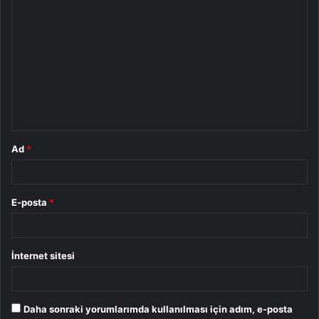
Y
o
r
u
m
*
Ad
*
E-posta
*
İnternet sitesi
Daha sonraki yorumlarımda kullanılması için adım, e-posta