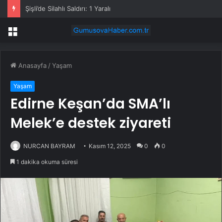
Şişli’de Silahlı Saldırı: 1 Yaralı
Menü
Anasayfa
/
Yaşam
Yaşam
Edirne Keşan’da SMA’lı
Melek’e destek ziyareti
NURCAN BAYRAM
Kasım 12, 2025
0
0
1 dakika okuma süresi