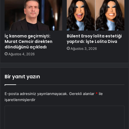
İç kanama geçirmişti:
Bülent Ersoy lolita estetiği
Murat Cemcir direkten
yaptırdı: İşte Lolita Diva
döndüğünü açıkladı
Ağustos 3, 2026
Ağustos 4, 2026
Bir yanıt yazın
E-posta adresiniz yayınlanmayacak.
Gerekli alanlar
*
ile
işaretlenmişlerdir
Y
o
r