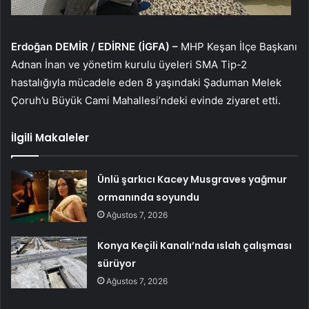
Erdoğan DEMİR / EDİRNE (İGFA) –
MHP Keşan İlçe Başkanı
Adnan İnan ve yönetim kurulu üyeleri SMA Tip-2
hastalığıyla mücadele eden 8 yaşındaki Şaduman Melek
Çoruh’u Büyük Cami Mahallesi’ndeki evinde ziyaret etti.
İlgili Makaleler
Ünlü şarkıcı Kacey Musgraves yağmur
ormanında soyundu
Ağustos 7, 2026
Konya Keçili Kanalı’nda ıslah çalışması
sürüyor
Ağustos 7, 2026