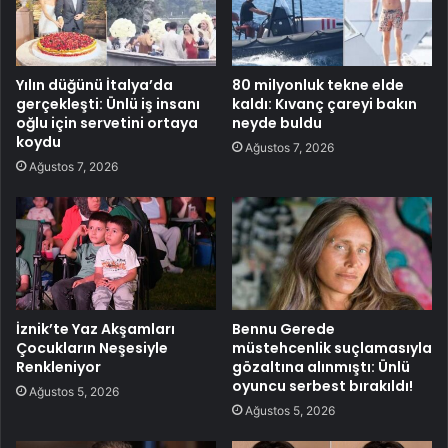
Yılın düğünü İtalya’da
80 milyonluk tekne elde
gerçekleşti: Ünlü iş insanı
kaldı: Kıvanç çareyi bakın
oğlu için servetini ortaya
neyde buldu
koydu
Ağustos 7, 2026
Ağustos 7, 2026
İznik’te Yaz Akşamları
Bennu Gerede
Çocukların Neşesiyle
müstehcenlik suçlamasıyla
Renkleniyor
gözaltına alınmıştı: Ünlü
oyuncu serbest bırakıldı!
Ağustos 5, 2026
Ağustos 5, 2026