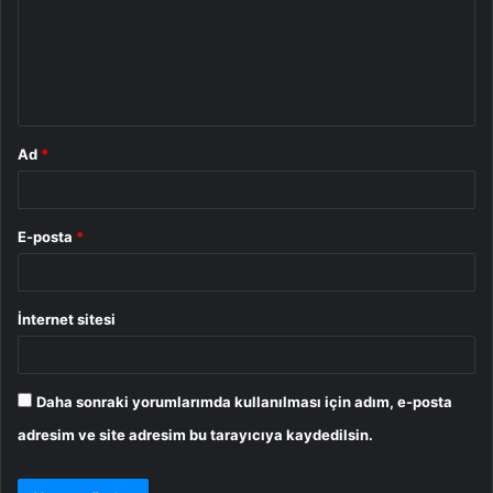
u
m
*
Ad
*
E-posta
*
İnternet sitesi
Daha sonraki yorumlarımda kullanılması için adım, e-posta
adresim ve site adresim bu tarayıcıya kaydedilsin.