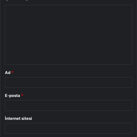
Y
o
r
u
m
*
Ad
*
E-posta
*
İnternet sitesi