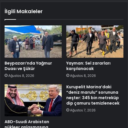
İlgili Makaleler
Beypazarı’nda Yağmur
Yayman: Sel zararları
Duası ve Şükür
karşılanacak
Ağustos 8, 2026
Ağustos 8, 2026
Kurupelit Marina’daki
“deniz marulu” sorununa
neşter: 345 bin metreküp
dip çamuru temizlenecek
Ağustos 7, 2026
ABD-Suudi Arabistan
nükleer anlaşmasına