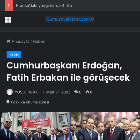
Fransa’daki yangınlarda 4 itfaiye eri hayatını kaybetti
Menü
Anasayfa
/
Haber
Haber
Cumhurbaşkanı Erdoğan,
Fatih Erbakan ile görüşecek
YUSUF ATAK
Mart 31, 2023
0
8
1 dakika okuma süresi