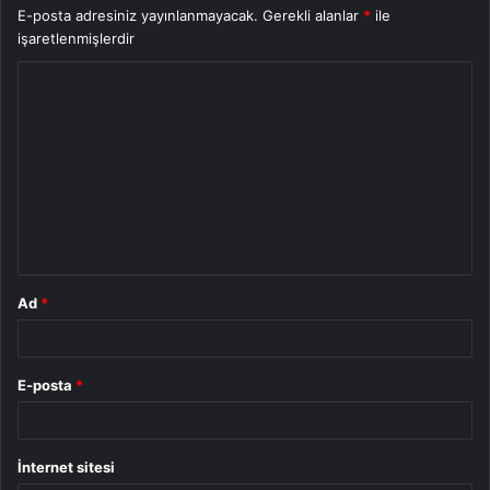
E-posta adresiniz yayınlanmayacak.
Gerekli alanlar
*
ile
işaretlenmişlerdir
Y
o
r
u
m
*
Ad
*
E-posta
*
İnternet sitesi