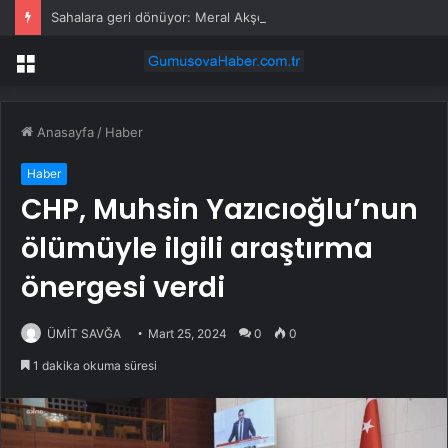
Sahalara geri dönüyor: Meral Akşener Vakfı resmen kuruldu
Menü
Anasayfa
/
Haber
Haber
CHP, Muhsin Yazıcıoğlu’nun
ölümüyle ilgili araştırma
önergesi verdi
ÜMİT SAVĞA
Mart 25, 2024
0
0
1 dakika okuma süresi