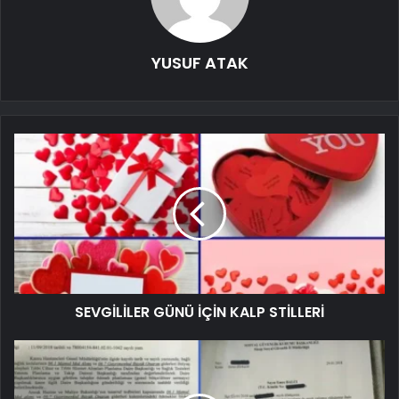
YUSUF ATAK
SEVGİLİLER GÜNÜ İÇİN KALP STİLLERİ