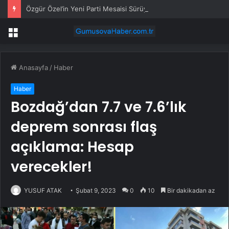
Özgür Özel’in Yeni Parti Mesaisi Sürüyor… “Pm”, “Cao” ve “Myk” Toplantılarına Başkanlık Etti
Menü
Anasayfa
/
Haber
Haber
Bozdağ’dan 7.7 ve 7.6’lık
deprem sonrası flaş
açıklama: Hesap
verecekler!
YUSUF ATAK
Şubat 9, 2023
0
10
Bir dakikadan az