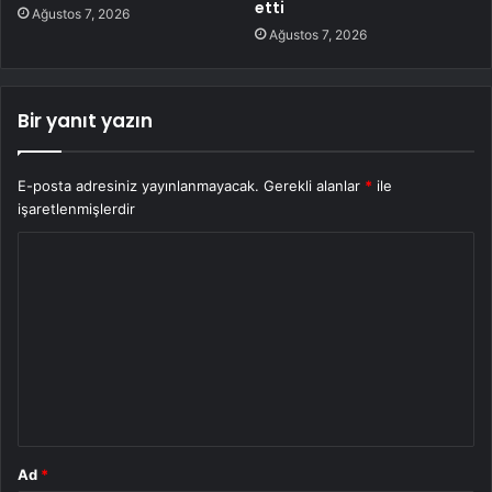
etti
Ağustos 7, 2026
Ağustos 7, 2026
Bir yanıt yazın
E-posta adresiniz yayınlanmayacak.
Gerekli alanlar
*
ile
işaretlenmişlerdir
Y
o
r
u
m
*
Ad
*