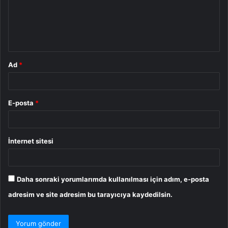
u
m
*
Ad
*
E-posta
*
İnternet sitesi
Daha sonraki yorumlarımda kullanılması için adım, e-posta
adresim ve site adresim bu tarayıcıya kaydedilsin.