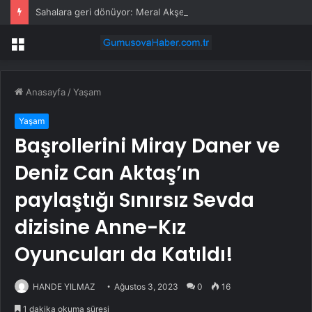
Sahalara geri dönüyor: Meral Akşener Vakfı resmen kuruldu
Menü
Anasayfa
/
Yaşam
Yaşam
Başrollerini Miray Daner ve
Deniz Can Aktaş’ın
paylaştığı Sınırsız Sevda
dizisine Anne-Kız
Oyuncuları da Katıldı!
HANDE YILMAZ
Ağustos 3, 2023
0
16
1 dakika okuma süresi