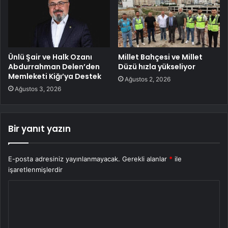
Ünlü Şair ve Halk Ozanı
Millet Bahçesi ve Millet
Abdurrahman Delen’den
Düzü hızla yükseliyor
Memleketi Kiğı’ya Destek
Ağustos 2, 2026
Ağustos 3, 2026
Bir yanıt yazın
E-posta adresiniz yayınlanmayacak.
Gerekli alanlar
*
ile
işaretlenmişlerdir
Y
o
r