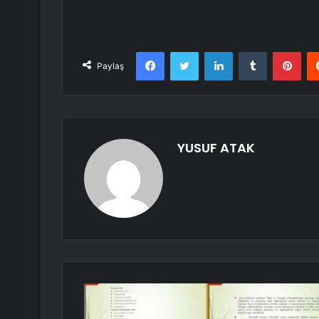
Facebook
Twitter
LinkedIn
Tumblr
Pint
Paylaş
YUSUF ATAK