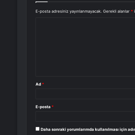
E-posta adresiniz yayınlanmayacak.
Gerekli alanlar
*
i
Y
o
r
u
m
*
Ad
*
E-posta
*
Daha sonraki yorumlarımda kullanılması için adı