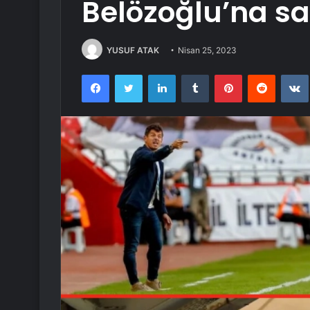
Belözoğlu’na sal
YUSUF ATAK
Nisan 25, 2023
Facebook
Twitter
LinkedIn
Tumblr
Pinterest
Reddit