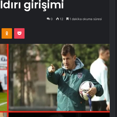
dırı girişimi
0
12
1 dakika okuma süresi
VKontakte
Odnoklassniki
Pocket