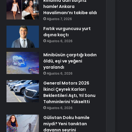
Rihanna’dan sürpriz
hamle! Ankara
Havalimanı’nı takibe aldı
Ağustos 7, 2026
Fıstık vurguncusu yurt
dışına kaçtı
Ağustos 6, 2026
Minibüsün çarptığı kadın
öldü, eşi ve yeğeni
yaralandı
Ağustos 6, 2026
General Motors 2026
İkinci Çeyrek Karları
Beklentileri Aştı, Yıl Sonu
Tahminlerini Yükseltti
Ağustos 6, 2026
Gülistan Doku hamile
miydi? Yeni tanıktan
davanın seyrini