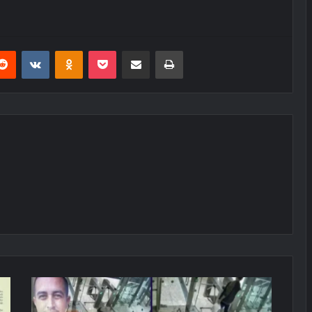
erest
Reddit
VKontakte
Odnoklassniki
Pocket
E-Posta ile paylaş
Yazdır