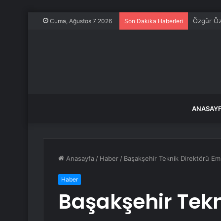
Özgür Öze
Cuma, Ağustos 7 2026
Son Dakika Haberleri
ANASAY
Anasayfa
/
Haber
/
Başakşehir Teknik Direktörü Emre
Haber
Başakşehir Tekn