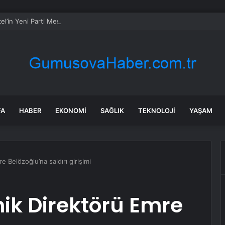
l’in Yeni Parti Mesaisi Sürüyor… “Pm”, “Cao” ve “Myk” Toplantılarına Başk
FA
HABER
EKONOMI
SAĞLIK
TEKNOLOJI
YAŞAM
 Belözoğlu’na saldırı girişimi
ik Direktörü Emre