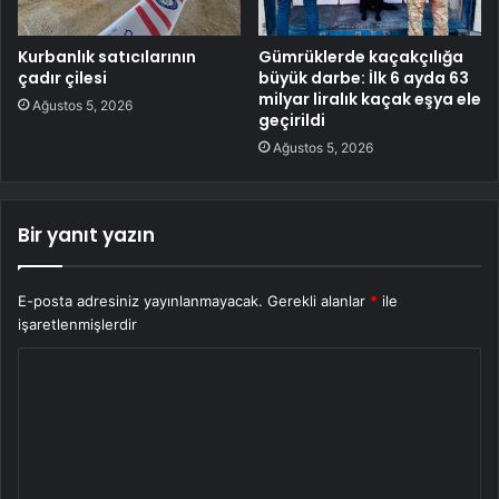
Kurbanlık satıcılarının
Gümrüklerde kaçakçılığa
çadır çilesi
büyük darbe: İlk 6 ayda 63
milyar liralık kaçak eşya ele
Ağustos 5, 2026
geçirildi
Ağustos 5, 2026
Bir yanıt yazın
E-posta adresiniz yayınlanmayacak.
Gerekli alanlar
*
ile
işaretlenmişlerdir
Y
o
r
u
m