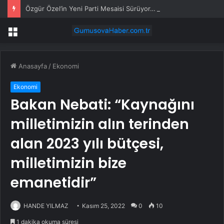
Özgür Özel’in Yeni Parti Mesaisi Sürüyor… “Pm”, “Cao” ve “Myk” Toplantılarına Başkanlık Etti
Menü
Anasayfa
/
Ekonomi
Ekonomi
Bakan Nebati: “Kaynağını
milletimizin alın terinden
alan 2023 yılı bütçesi,
milletimizin bize
emanetidir”
HANDE YILMAZ
Kasım 25, 2022
0
10
1 dakika okuma süresi