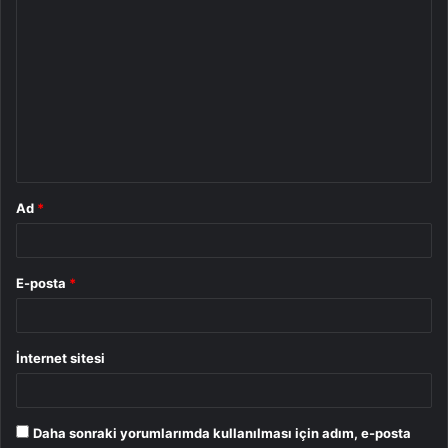
Y
o
r
u
m
*
Ad
*
E-posta
*
İnternet sitesi
Daha sonraki yorumlarımda kullanılması için adım, e-posta