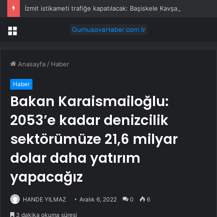
İzmit istikameti trafiğe kapatılacak: Başiskele Kavşağı’nda gece çalışması
Menü
Anasayfa
/
Haber
Haber
Bakan Karaismailoğlu:
2053’e kadar denizcilik
sektörümüze 21,6 milyar
dolar daha yatırım
yapacağız
HANDE YILMAZ
Aralık 6, 2022
0
6
3 dakika okuma süresi