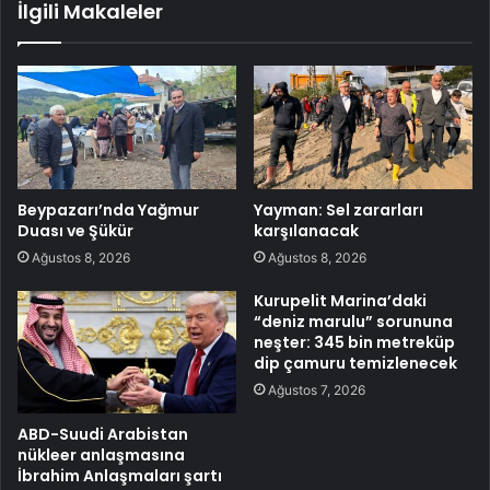
İlgili Makaleler
Beypazarı’nda Yağmur
Yayman: Sel zararları
Duası ve Şükür
karşılanacak
Ağustos 8, 2026
Ağustos 8, 2026
Kurupelit Marina’daki
“deniz marulu” sorununa
neşter: 345 bin metreküp
dip çamuru temizlenecek
Ağustos 7, 2026
ABD-Suudi Arabistan
nükleer anlaşmasına
İbrahim Anlaşmaları şartı