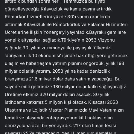
artırdık bundan sonra her 1 Temmuz’da bu fiyatı
güncelleyeceğiz.Kılavuzluk ve kamu payını artırdık
Römorkör hizmetlerini yüzde 30’a varan oranlarda
artırmak.Kılavuzluk ile Römorkörlük ve Palamar Hizmetleri
Ücretlerine İlişkin Yönerge’yi yayınladık.Bayraklı gemilere
yönelik altyapıları sağladık.Türkiye’nin 2053 Vizyonu
ışığında 30. yılımızı kamuoyu ile paylaştık. ülkemizi
‘dünyanın ilk 10 ekonomisi’ içinde hak ettiği yere getirecek
ulaşım ve haberleşme yatırım planını öngördük. yıllık 198
milyar dolarlık yatırım. 2053 yılına kadar denizcilik
branşımıza 21,6 milyar dolar daha yatırım yapacağız. Bu
sayede milli gelirimize 180 milyar dolar katkı sağlayacağız.
Üretime etkimiz 320 milyar doları aşacak. 30 yıllık
istihdama katkımız 5 milyon kişi olacak. Kısacası 2053
Ulaştırma ve Lojistik Master Planımızda Mavi Vatanımızın
temeli ve ulaşımda entegrasyonun kilit noktası olan
denizyoluna özel bir yer ayırdık. 217 olan liman tesisi
sayımızı 255’e çıkaracağız. Yeşil Liman uygulamalarını