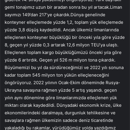
gemi tonajımız uzun bir aradan sonra bu yıl artacak.Liman
sayımızı 149’dan 217’ye çıkardık.Dünya genelinde
konteyner elleçlemede yüzde 1,2, toplam yük elleçlemede
yüzde 3,8 düşüş kaydedildi. Ancak ülkemiz limanlarında
elleçlenen konteyner büyüklüğü bir önceki yıla göre yüzde
8, geçen yıl yüzde 0,3 artarak 12,6 milyon TEU’ya ulaştı.
Elleçlenen toplam kargo büyüklüğümüzü önceki yıla göre
yüzde 6 artırdık. Geçen yıl 526 m milyon tona çıkardık.
Büyümemizi bu yıl da sürdüreceğimizi ve 2022 yılı sonuna
kadar toplam 545 milyon ton yükün elleçleneceğini
öngörüyoruz. 2022 yılının Ocak-Ekim döneminde Rusya-
Ukrayna savaşına rağmen yüzde 5 artış yaşandı. geçen
yılın aynı dönemine göre limanlarımızda elleçlenen yük
miktarı olarak kaydedildi. Dünyadaki ekonomik krize, ülke
ekonomilerindeki daralmaya, durgunluk tehlikesine ve
savaşlara rağmen ülkemizin sadece deniz ticaretinde
yakaladığı bu rakamlar, yürüdüğümüz yolda yazdığımız