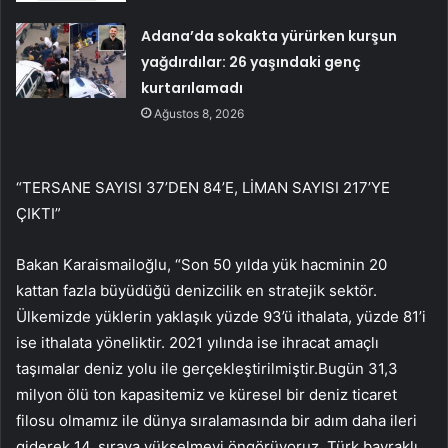
Adana’da sokakta yürürken kurşun
yağdırdılar: 26 yaşındaki genç
kurtarılamadı
Ağustos 8, 2026
“TERSANE SAYISI 37’DEN 84’E, LİMAN SAYISI 217’YE
ÇIKTI”
Bakan Karaismailoğlu, “Son 50 yılda yük hacminin 20
kattan fazla büyüdüğü denizcilik en stratejik sektör.
Ülkemizde yüklerin yaklaşık yüzde 93’ü ithalata, yüzde 81’i
ise ithalata yöneliktir. 2021 yılında ise ihracat amaçlı
taşımalar deniz yolu ile gerçekleştirilmiştir.Bugün 31,3
milyon ölü ton kapasitemiz ve küresel bir deniz ticaret
filosu olmamız ile dünya sıralamasında bir adım daha ileri
giderek 14. sıraya yükselmeyi öngörüyoruz. Türk bayraklı