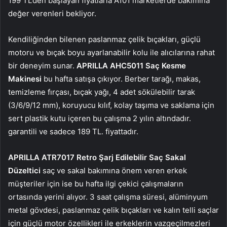
199 TL’den başlayan fiyatlarla A101 marketlerde bakımına
değer verenleri bekliyor.
Kendiliğinden bilenen paslanmaz çelik bıçakları, güçlü
motoru ve bıçak boyu ayarlanabilir kolu ile alıcılarına rahat
bir deneyim sunar.
APRILLA AHC5011 Saç Kesme
Makinesi
bu hafta satışa çıkıyor. Berber tarağı, makas,
temizleme fırçası, bıçak yağı, 4 adet sökülebilir tarak
(3/6/9/12 mm), koruyucu kılıf, kolay taşıma ve saklama için
sert plastik kutu içeren bu çalışma 2 yılın altındadır.
garantili ve sadece 189 TL. fiyattadır.
APRILLA ATR7017 Retro Şarj Edilebilir Saç Sakal
Düzeltici
saç ve sakal bakımına önem veren erkek
müşteriler için ise bu hafta ilgi çekici çalışmaların
ortasında yerini alıyor. 3 saat çalışma süresi, alüminyum
metal gövdesi, paslanmaz çelik bıçakları ve kalın telli saçlar
için güçlü motor özellikleri ile erkeklerin vazgeçilmezleri