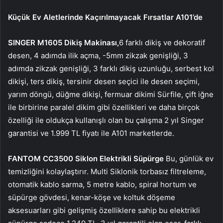
Küçük Ev Aletlerinde Kaçırılmayacak Fırsatlar A101’de
SINGER M1605 Dikiş Makinası,
6 farklı dikiş ve dekoratif
desen, 4 adımda ilik açma, -5mm zikzak genişliği, 3
adımda zikzak genişliği, 3 farklı dikiş uzunluğu, serbest kol
dikişi, ters dikiş, tersinir desen seçici ile desen seçimi,
yarım döngü, düğme dikişi, fermuar dikimi Sürfile, çift iğne
ile birbirine paralel dikim gibi özellikleri ve daha birçok
özelliği ile oldukça kullanışlı olan bu çalışma 2 yıl Singer
garantisi ve 1.999 TL fiyatı ile A101 marketlerde.
FANTOM CC3500 Siklon Elektrikli Süpürge
Bu, günlük ev
temizliğini kolaylaştırır. Multi Siklonik torbasız filtreleme,
otomatik kablo sarma, 5 metre kablo, spiral hortum ve
süpürge gövdesi, kenar-köşe ve koltuk döşeme
aksesuarları gibi gelişmiş özelliklere sahip bu elektrikli