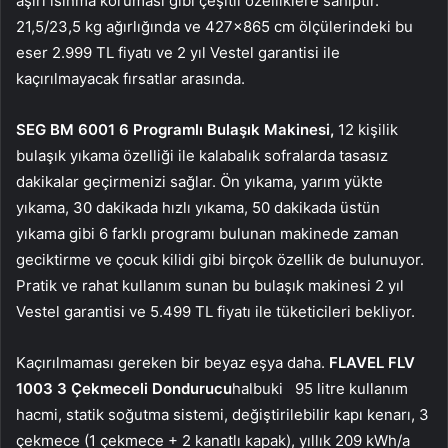
aşırı ısınma koruması gibi çeşitli özelliklere sahiptir.
21,5/23,5 kg ağırlığında ve 427×865 cm ölçülerindeki bu
eser 2.999 TL fiyatı ve 2 yıl Vestel garantisi ile
kaçırılmayacak fırsatlar arasında.
SEG BM 6001 6 Programlı Bulaşık Makinesi,
12 kişilik
bulaşık yıkama özelliği ile kalabalık sofralarda tasasız
dakikalar geçirmenizi sağlar. Ön yıkama, yarım yükte
yıkama, 30 dakikada hızlı yıkama, 50 dakikada üstün
yıkama gibi 6 farklı programı bulunan makinede zaman
geciktirme ve çocuk kilidi gibi birçok özellik de bulunuyor.
Pratik ve rahat kullanım sunan bu bulaşık makinesi 2 yıl
Vestel garantisi ve 5.499 TL fiyatı ile tüketicileri bekliyor.
Kaçırılmaması gereken bir beyaz eşya daha.
FLAVEL FLV
1003 3 Çekmeceli Dondurucu
halbuki
95 litre kullanım
hacmi, statik soğutma sistemi, değiştirilebilir kapı kenarı, 3
çekmece (1 çekmece + 2 kanatlı kapak), yıllık 209 kWh/a