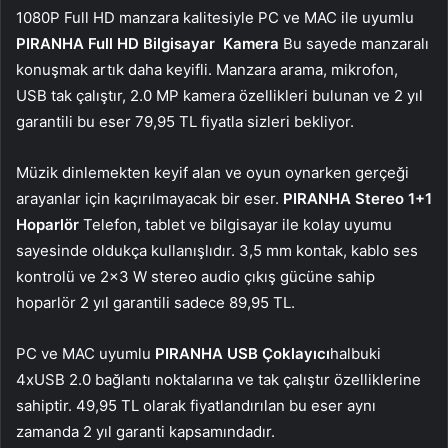
1080P Full HD manzara kalitesiyle PC ve MAC ile uyumlu
PIRANHA Full HD Bilgisayar
Kamera
Bu sayede manzaralı
konuşmak artık daha keyifli. Manzara arama, mikrofon,
USB tak çalıştır, 2.0 MP kamera özellikleri bulunan ve 2 yıl
garantili bu eser 79,95 TL fiyatla sizleri bekliyor.
Müzik dinlemekten keyif alan ve oyun oynarken gerçeği
arayanlar için kaçırılmayacak bir eser.
PIRANHA Stereo 1+1
Hoparlör
Telefon, tablet ve bilgisayar ile kolay uyumu
sayesinde oldukça kullanışlıdır. 3,5 mm kontak, kablo ses
kontrolü ve 2×3 W stereo audio çıkış gücüne sahip
hoparlör 2 yıl garantili sadece 89,95 TL.
PC ve MAC uyumlu
PIRANHA USB Çoklayıcı
halbuki
4xUSB 2.0 bağlantı noktalarına ve tak çalıştır özelliklerine
sahiptir. 49,95 TL olarak fiyatlandırılan bu eser aynı
zamanda 2 yıl garanti kapsamındadır.