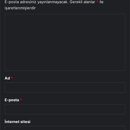
E-posta adresiniz yayınlanmayacak.
Gerekli alanlar
*
ile
işaretlenmişlerdir
Y
o
r
u
m
*
Ad
*
E-posta
*
İnternet sitesi