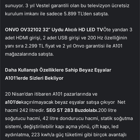
sunuyor. 3 yıl Vestel garantili olan bu televizyon ücretsiz
kurulum imkanı ile sadece 5.899 TL’den satışta.
ONVO OV32102 32” Uydu Alıcılı HD LED TV
Öte yandan 3
adet HDMI girişi, 2 adet USB girişi ve 200 Hz özelliğinin
yanı sıra 2.299 TL fiyat ve 2 yıl Onvo garantisi ile A101
mağazalarında satışta.
Daha Kullanışlı Özelliklere Sahip Beyaz Eşyalar
A101’lerde Sizleri Bekliyor
20 Nisan’dan itibaren A101 pazarlarında ve
a101’de
kaçırılmayacak beyaz eşyalar satışa çıkıyor
Net
hacmi 242 litredir.
SEG ST 283 Buzdolabı.
200 litre
soğutucu hacmi, 42 litre dondurucu hacmi, statik soğutma
sistemi, değiştirilebilir kapı açma yönü, çift kapı, led
aydınlatma, 223 kwh/a güç tüketimi gibi birçok avantajlı