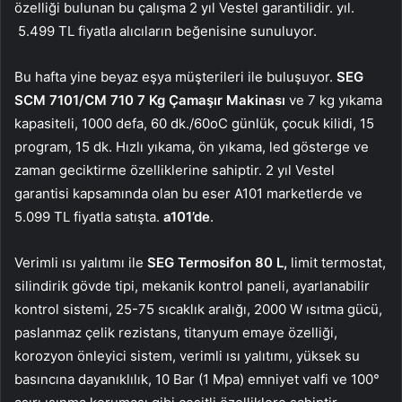
özelliği bulunan bu çalışma 2 yıl Vestel garantilidir. yıl.
5.499 TL fiyatla alıcıların beğenisine sunuluyor.
Bu hafta yine beyaz eşya müşterileri ile buluşuyor.
SEG
SCM 7101/CM 710 7 Kg Çamaşır Makinası
ve 7 kg yıkama
kapasiteli, 1000 defa, 60 dk./60oC günlük, çocuk kilidi, 15
program, 15 dk. Hızlı yıkama, ön yıkama, led gösterge ve
zaman geciktirme özelliklerine sahiptir. 2 yıl Vestel
garantisi kapsamında olan bu eser A101 marketlerde ve
5.099 TL fiyatla satışta.
a101’de
.
Verimli ısı yalıtımı ile
SEG Termosifon 80 L,
limit termostat,
silindirik gövde tipi, mekanik kontrol paneli, ayarlanabilir
kontrol sistemi, 25-75 sıcaklık aralığı, 2000 W ısıtma gücü,
paslanmaz çelik rezistans, titanyum emaye özelliği,
korozyon önleyici sistem, verimli ısı yalıtımı, yüksek su
basıncına dayanıklılık, 10 Bar (1 Mpa) emniyet valfi ve 100°