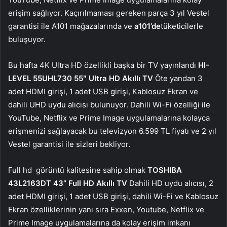
erişim sağlıyor. Kaçırılmaması gereken parça 3 yıl Vestel
garantisi ile A101 mağazalarında ve
a101’de
tüketicilerle
buluşuyor.
Bu hafta 4K Ultra HD özellikli başka bir TV yayınlandı
HI-
LEVEL 55UHL730 55″ Ultra HD Akıllı TV
Öte yandan 3
adet HDMI girişi, 1 adet USB girişi, Kablosuz Ekran ve
dahili UHD uydu alıcısı bulunuyor. Dahili Wi-Fi özelliği ile
YouTube, Netflix ve Prime Image uygulamalarına kolayca
erişmenizi sağlayacak bu televizyon 6.599 TL fiyatı ve 2 yıl
Vestel garantisi ile sizleri bekliyor.
Full hd
görüntü kalitesine sahip olmak
TOSHIBA
43L2163DT 43” Full HD Akıllı TV
Dahili HD uydu alıcısı, 2
adet HDMI girişi, 1 adet USB girişi, dahili Wi-Fi ve Kablosuz
Ekran özelliklerinin yanı sıra Exxen, Youtube, Netflix ve
Prime Image uygulamalarına da kolay erişim imkanı