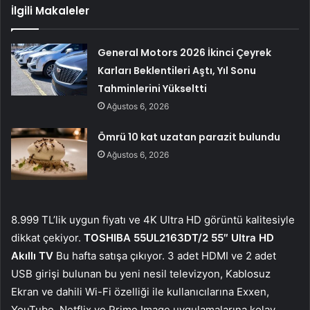
İlgili Makaleler
General Motors 2026 İkinci Çeyrek
Karları Beklentileri Aştı, Yıl Sonu
Tahminlerini Yükseltti
Ağustos 6, 2026
Ömrü 10 kat uzatan parazit bulundu
Ağustos 6, 2026
8.999 TL’lik uygun fiyatı ve 4K Ultra HD görüntü kalitesiyle
dikkat çekiyor.
TOSHIBA 55UL2163DT/2 55″ Ultra HD
Akıllı TV
Bu hafta satışa çıkıyor. 3 adet HDMI ve 2 adet
USB girişi bulunan bu yeni nesil televizyon, Kablosuz
Ekran ve dahili Wi-Fi özelliği ile kullanıcılarına Exxen,
YouTube, Netflix ve Prime Image uygulamalarına kolay