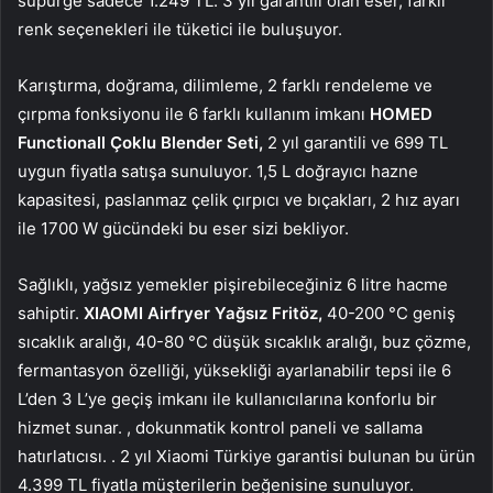
süpürge sadece 1.249 TL. 3 yıl garantili olan eser, farklı
renk seçenekleri ile tüketici ile buluşuyor.
Karıştırma, doğrama, dilimleme, 2 farklı rendeleme ve
çırpma fonksiyonu ile 6 farklı kullanım imkanı
HOMED
Functionall Çoklu Blender Seti,
2 yıl garantili ve 699 TL
uygun fiyatla satışa sunuluyor. 1,5 L doğrayıcı hazne
kapasitesi, paslanmaz çelik çırpıcı ve bıçakları, 2 hız ayarı
ile 1700 W gücündeki bu eser sizi bekliyor.
Sağlıklı, yağsız yemekler pişirebileceğiniz 6 litre hacme
sahiptir.
XIAOMI
Airfryer Yağsız Fritöz,
40-200 °C geniş
sıcaklık aralığı, 40-80 °C düşük sıcaklık aralığı, buz çözme,
fermantasyon özelliği, yüksekliği ayarlanabilir tepsi ile 6
L’den 3 L’ye geçiş imkanı ile kullanıcılarına konforlu bir
hizmet sunar. , dokunmatik kontrol paneli ve sallama
hatırlatıcısı. . 2 yıl Xiaomi Türkiye garantisi bulunan bu ürün
4.399 TL fiyatla müşterilerin beğenisine sunuluyor.