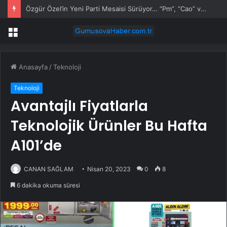
Özgür Özel’in Yeni Parti Mesaisi Sürüyor… “Pm”, “Cao” ve “Myk” Toplantılarına Başkanlık Etti
Menü
Anasayfa
/
Teknoloji
Teknoloji
Avantajlı Fiyatlarla
Teknolojik Ürünler Bu Hafta
A101’de
CANAN SAĞLAM
Nisan 20, 2023
0
8
6 dakika okuma süresi