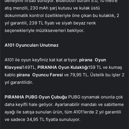
deneyimi fırsatı sunuyor. Bluetooth sürüm 5.0, 10 metre
atış menzili, 230 mAh şarj kutusu ve kulak üstü
dokunmatik kontrol özellikleriyle öne çıkan bu kulaklık, 2
yıl garantili, 239 TL fiyatı ve siyah beyaz renk
seçenekleriyle müzikseverleri bekliyor.
A101 Oyuncuları Unutmaz
A101 ile oyun keyfiniz kat kat artıyor.
pirana
Oyun
Klavyesi
149TL,
PIRANHA Oyun Kulaklığı
159 TL ve kumaş
kablo
pirana
Oyuncu Faresi
ve 79,95 TL. Üstelik bu işler 2
yıl garantilidir.
PIRANHA PUBG Oyun Çubuğu
PUBG oynamak onunla çok
daha keyifli hale geliyor. Ayarlanabilir mandalı ve sabitleme
ayağı ile satışa sunulan ürün, tüm A101’lerde 2 yıl garantili
ve sadece 34,95 TL fiyatla sunuluyor.