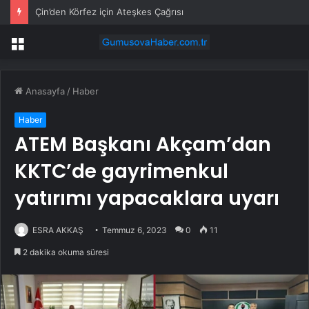
Çin’den Körfez için Ateşkes Çağrısı
Menü
Anasayfa
/
Haber
Haber
ATEM Başkanı Akçam’dan
KKTC’de gayrimenkul
yatırımı yapacaklara uyarı
ESRA AKKAŞ
Temmuz 6, 2023
0
11
2 dakika okuma süresi