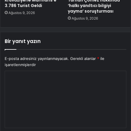
Kruvaziyerle Marmaris’e
Turhan Çömez hakkında
3.786 Turist Geldi
‘halkı yanıltıcı bilgiyi
yayma’ soruşturması
Ağustos 9, 2026
Ağustos 9, 2026
Bir yanıt yazın
E-posta adresiniz yayınlanmayacak.
Gerekli alanlar
*
ile
işaretlenmişlerdir
Y
o
r
u
m
*