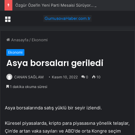
Özgür Özel’in Yeni Parti Mesaisi Sürüyor… “Pm”, “Cao” ve “Myk” Toplantılarına Başkanlık Etti
Menü
Anasayfa
/
Ekonomi
Ekonomi
Asya borsaları geriledi
CANAN SAĞLAM
Kasım 10, 2022
0
10
1 dakika okuma süresi
Asya borsalarında satış yüklü bir seyir izlendi.
Küresel piyasalarda, kripto para piyasasına yönelik telaşlar,
Çin’de artan vaka sayıları ve ABD’de orta Kongre seçim