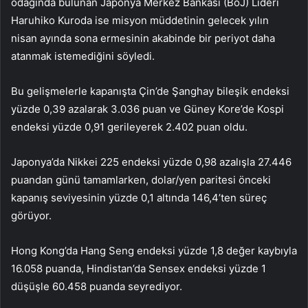
odağında bulunan Japonya Merkez Bankası (BoJ) Lideri
Haruhiko Kuroda ise misyon müddetinin gelecek yılın
nisan ayında sona ermesinin akabinde bir periyot daha
atanmak istemediğini söyledi.
Bu gelişmelerle kapanışta Çin’de Şanghay bileşik endeksi
yüzde 0,39 azalarak 3.036 puan ve Güney Kore’de Kospi
endeksi yüzde 0,91 gerileyerek 2.402 puan oldu.
Japonya’da Nikkei 225 endeksi yüzde 0,98 azalışla 27.446
puandan günü tamamlarken, dolar/yen paritesi önceki
kapanış seviyesinin yüzde 0,1 altında 146,4’ten süreç
görüyor.
Hong Kong’da Hang Seng endeksi yüzde 1,8 değer kaybıyla
16.058 puanda, Hindistan’da Sensex endeksi yüzde 1
düşüşle 60.458 puanda seyrediyor.