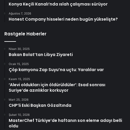
Konya Keçili Kanalı’nda ıslah çalışması sürüyor
Ağustos 7, 2026
Honest Company hisseleri neden bugün yükselişte?
Rastgele Haberler
Nisan 30, 2025
Bakan Bolat’tan Libya Ziyareti
Ocak 15, 2025
Çöp kamyonu Zap Suyu’na uçtu: Yaralılar var
Kasım 15, 2025
‘Alevi oldukları için öldürüldüler’: Esad sonrası
Suriye’de azınlıklar korkuyor
Mart 25, 2026
CHP’li Eski Başkan Gözaltında
Şubat 10, 2026
MasterChef Türkiye’de haftanın son eleme adayı belli
oldu