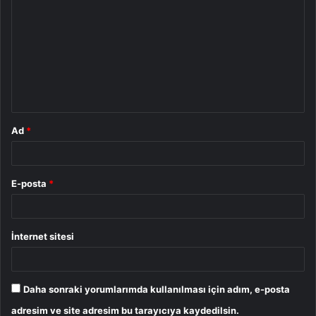
o
r
u
m
*
Ad
*
E-posta
*
İnternet sitesi
Daha sonraki yorumlarımda kullanılması için adım, e-posta
adresim ve site adresim bu tarayıcıya kaydedilsin.