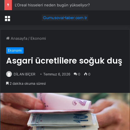
L’Oreal hisseleri neden bugün yükseliyor?
Menü
Anasayfa
/
Ekonomi
Ekonomi
Asgari ücretlilere soğuk duş
DİLAN BİÇER
Temmuz 6, 2026
0
0
2 dakika okuma süresi