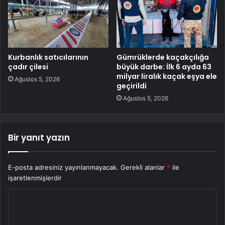
Kurbanlık satıcılarının
Gümrüklerde kaçakçılığa
çadır çilesi
büyük darbe: İlk 6 ayda 63
milyar liralık kaçak eşya ele
Ağustos 5, 2026
geçirildi
Ağustos 5, 2026
Bir yanıt yazın
E-posta adresiniz yayınlanmayacak.
Gerekli alanlar
*
ile
işaretlenmişlerdir
Y
o