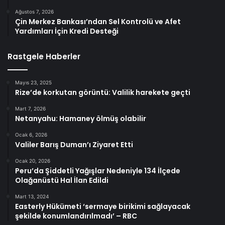
Ağustos 7, 2026
Çin Merkez Bankası’ndan Sel Kontrolü ve Afet
Yardımları İçin Kredi Desteği
Rastgele Haberler
Mayıs 23, 2025
Rize’de korkutan görüntü: Valilik harekete geçti
Mart 7, 2026
Netanyahu: Hamaney ölmüş olabilir
Ocak 6, 2026
Valiler Barış Duman’ı Ziyaret Etti
Ocak 20, 2026
Peru’da Şiddetli Yağışlar Nedeniyle 134 İlçede
Olağanüstü Hal İlan Edildi
Mart 13, 2024
Easterly Hükümeti ‘sermaye birikimi sağlayacak
şekilde konumlandırılmadı’ – RBC