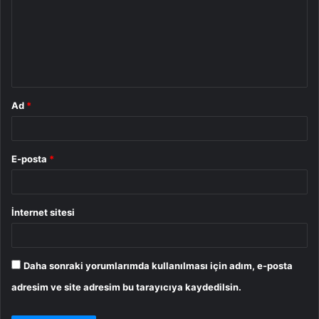
r
u
m
*
Ad
*
E-posta
*
İnternet sitesi
Daha sonraki yorumlarımda kullanılması için adım, e-posta
adresim ve site adresim bu tarayıcıya kaydedilsin.