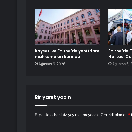
Kayseri ve Edirne’de yeni idare
Edirne’de 
mahkemeleri kuruldu
Haftası C
Ağustos 6, 2026
Ağustos 6, 
Bir yanıt yazın
E-posta adresiniz yayınlanmayacak.
Gerekli alanlar
*
i
Y