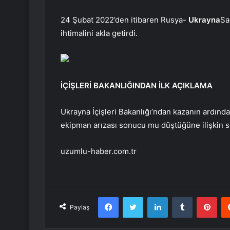
24 Şubat 2022’den itibaren Rusya-
Ukrayna
Sa
ihtimalini akla getirdi.
İÇİŞLERİ BAKANLIĞINDAN İLK AÇIKLAMA
Ukrayna İçişleri Bakanlığı’ndan kazanın ardında
ekipman arızası sonucu mu düştüğüne ilişkin so
uzumlu-haber.com.tr
Facebook
Twitter
LinkedIn
Tumblr
Pint
Paylaş