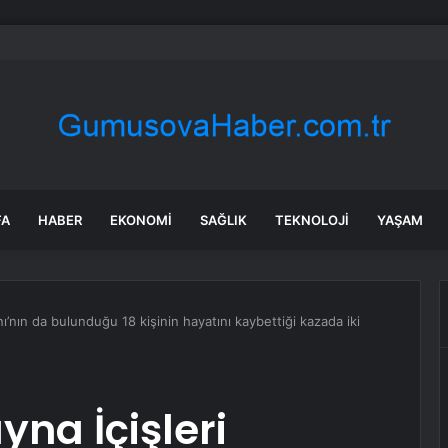
ara geri dönüyor: Meral Akşener Vakfı resmen kuruldu
FA
HABER
EKONOMI
SAĞLIK
TEKNOLOJI
YAŞAM
nı’nın da bulunduğu 18 kişinin hayatını kaybettiği kazada iki
yna İçişleri