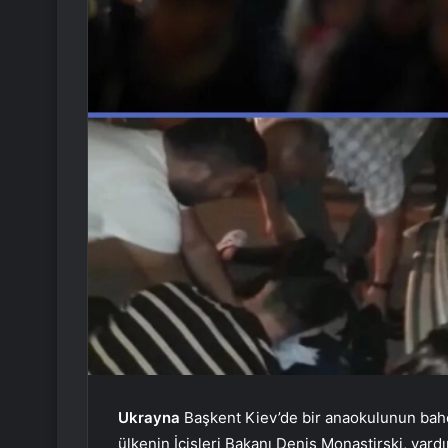
Ukrayna
Başkent Kiev’de bir anaokulunun bahçe
ülkenin İçişleri Bakanı Denis Monastirski, yar