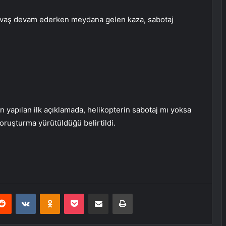
vaş devam ederken meydana gelen kaza, sabotaj
n yapılan ilk açıklamada, helikopterin sabotaj mı yoksa
ruşturma yürütüldüğü belirtildi.
erest
Reddit
VKontakte
Odnoklassniki
Pocket
E-Posta ile paylaş
Yazdır