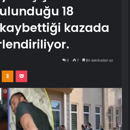
bulunduğu 18
ı kaybettiği kazada
lendiriliyor.
0
7
Bir dakikadan az
VKontakte
Odnoklassniki
Pocket