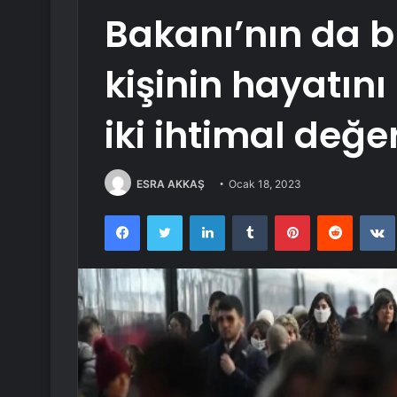
Bakanı’nın da 
kişinin hayatın
iki ihtimal değer
ESRA AKKAŞ
Ocak 18, 2023
Facebook
Twitter
LinkedIn
Tumblr
Pinterest
Reddit