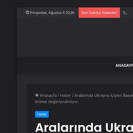
Sahal
Perşembe, Ağustos 6 2026
Son Dakika Haberleri
ANASAY
Anasayfa
/
Haber
/
Aralarında Ukrayna İçişleri Baka
ihtimal değerlendiriliyor.
Haber
Aralarında Ukra