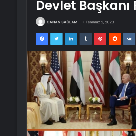
Devlet Başkanı 
CANAN SAĞLAM
Temmuz 2, 2023
Facebook
Twitter
LinkedIn
Tumblr
Pinterest
Reddit