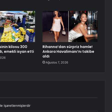
inin kilosu 300
Rihanna’dan sürpriz hamle!
dı, emekli isyan etti
Ankara Havalimanı’nı takibe
aldı
2026
Ağustos 7, 2026
le işaretlenmişlerdir