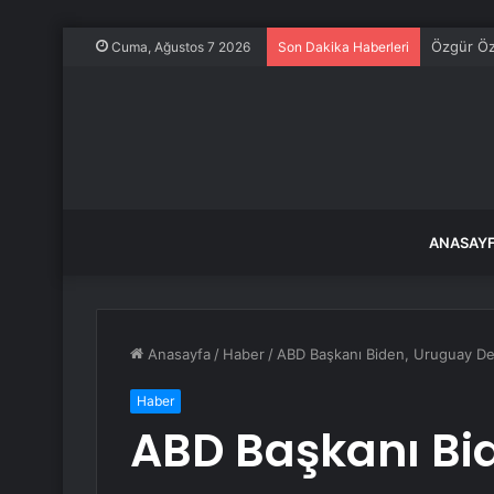
Boyabat’t
Cuma, Ağustos 7 2026
Son Dakika Haberleri
ANASAY
Anasayfa
/
Haber
/
ABD Başkanı Biden, Uruguay Dev
Haber
ABD Başkanı Bi