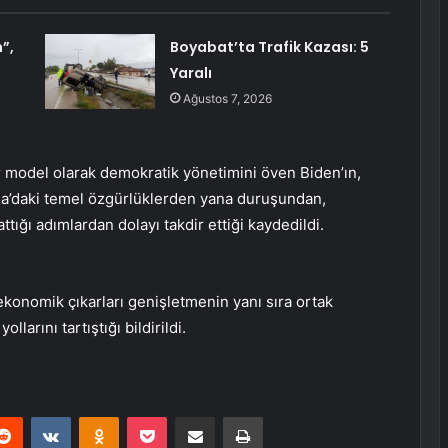
”,
Boyabat’ta Trafik Kazası: 5
Yaralı
Ağustos 7, 2026
r model olarak demokratik yönetimini öven Biden’ın,
la’daki temel özgürlüklerden yana duruşundan,
ğı adımlardan dolayı takdir ettiği kaydedildi.
 ekonomik çıkarları genişletmenin yanı sıra ortak
llarını tartıştığı bildirildi.
erest
Reddit
VKontakte
Odnoklassniki
Pocket
E-Posta ile paylaş
Yazdır