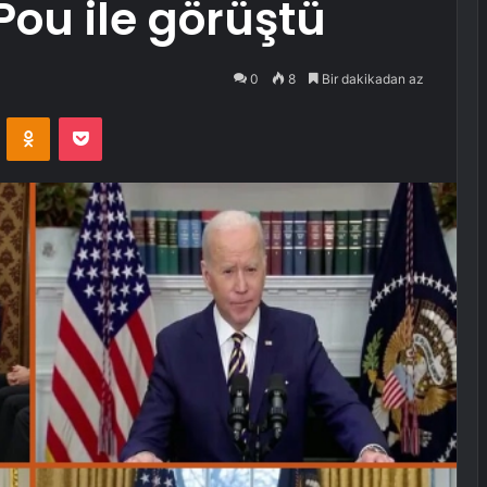
Pou ile görüştü
0
8
Bir dakikadan az
VKontakte
Odnoklassniki
Pocket