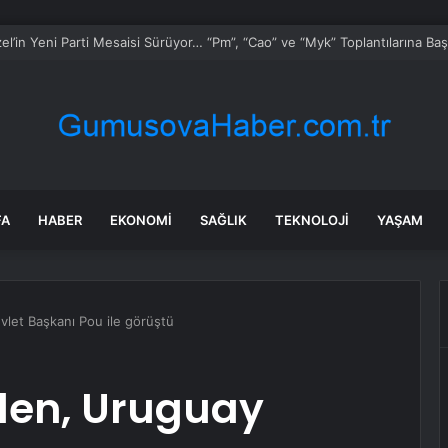
a Trafik Kazası: 5 Yaralı
FA
HABER
EKONOMI
SAĞLIK
TEKNOLOJI
YAŞAM
let Başkanı Pou ile görüştü
den, Uruguay