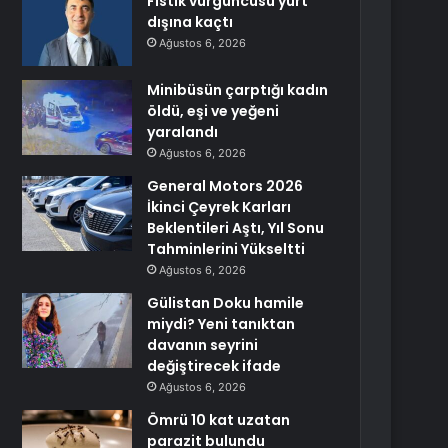
Fıstık vurguncusu yurt
dışına kaçtı
Ağustos 6, 2026
Minibüsün çarptığı kadın
öldü, eşi ve yeğeni
yaralandı
Ağustos 6, 2026
General Motors 2026
İkinci Çeyrek Karları
Beklentileri Aştı, Yıl Sonu
Tahminlerini Yükseltti
Ağustos 6, 2026
Gülistan Doku hamile
miydi? Yeni tanıktan
davanın seyrini
değiştirecek ifade
Ağustos 6, 2026
Ömrü 10 kat uzatan
parazit bulundu