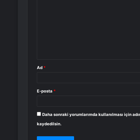
Y
o
r
u
m
*
Ad
*
E-posta
*
Daha sonraki yorumlarımda kullanılması için adı
kaydedilsin.