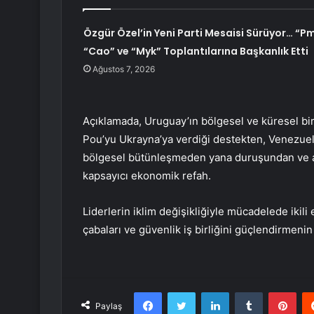
Özgür Özel’in Yeni Parti Mesaisi Sürüyor… “Pm
“Cao” ve “Myk” Toplantılarına Başkanlık Etti
Ağustos 7, 2026
Açıklamada, Uruguay’ın bölgesel ve küresel bi
Pou’yu Ukrayna’ya verdiği destekten, Venezue
bölgesel bütünleşmeden yana duruşundan ve attı
kapsayıcı ekonomik refah.
Liderlerin iklim değişikliğiyle mücadelede ikili
çabaları ve güvenlik iş birliğini güçlendirmenin yo
Facebook
Twitter
LinkedIn
Tumblr
Pint
Paylaş