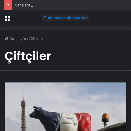
Sahalara geri dönüyor: Meral Akşener Vakfı resmen kuruldu
Menü
Anasayfa
/
Çiftçiler
Çiftçiler